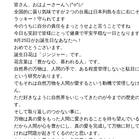
皆さん、おはよーさーん＼(^o^)／
全国的に曇り気味ですが２つの台風は日本列島を左に右に
ラッキー！守られてます
今のうちに自分の責任をまっとうせよと言うことですね
今日も笑顔で皆様にとって健康で平安平穏な一日となりま
8月25日がお誕生日なあなたへ！
おめでとうございます。
誕生日花は「ジンジャー」です。
花言葉は「豊かな心、慕われる人」です。
自然界の万物は、人間の手で、ある程度管理しないと駄目
という研究があります。
でもそれは自然万物を人間が愛するという動機で管理しな
ん。
ただ好きなように自然界をいじってきたのが今までの歴史
す。
そして取り返しのつかない事に。
万物は真の愛をもった人間に愛されることを待ち望んでい
だから人間が心を豊かにし、真の愛を完成して万物に対し
ければ問題が起きてくるのだと思います。