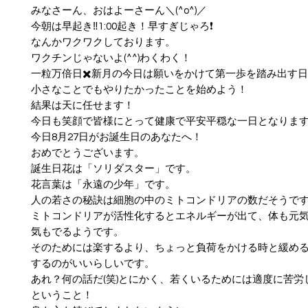
みなさーん、おはよーさーん＼(^o^)／
今朝は早起き‼️1:00起き！早すぎじゃろ❗️
なんかワクワクしております。
ワクチンじゃないよ(^^)わくわく！
一粒万倍日✖️新月の今日は願いをかけて第一歩を踏み出す
小さなことでもやりたかったことを始めよう！
結果は天に任せます！
今日も笑顔で皆様にとって健康で平安平穏な一日となりま
今日8月27日がお誕生日のあなたへ！
おめでとうございます。
誕生日花は「ソリダスター」です。
花言葉は「永遠の少年」です。
人の若さの秘訣は細胞の中のミトコンドリアの数だそうで
ミトコンドリアが活性化するとエネルギーが出て、体も元
気もでるようです。
そのためには楽するより、ちょっと負荷をかける時と緩め
するのがいいらしいです。
あれ？何の話だ(笑)とにかく、若くいるためには適度に苦労
ということ！