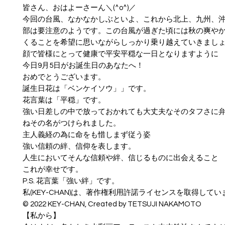
皆さん、おはよーさーん＼(^o^)／
今回の台風、なかなかしぶといよ、これから北上、九州、
部は要注意のようです。この台風が過ぎた頃には秋の爽や
くることを希望に思いながらしっかり乗り越えていきまし
顔で皆様にとって健康で平安平穏な一日となりますように
今日9月5日がお誕生日のあなたへ！
おめでとうございます。
誕生日花は「ベンケイソウ」」です。
花言葉は「平穏」です。
強い日差しの中で放っておかれても大丈夫なそのタフさに
ねその名がつけられました。
主人義経の為に命をも惜しまず従う姿
強い信頼の絆、信仰を表します。
人生においてそんな信頼や絆、信じるものに出会えること
これが幸せです。
P.S. 花言葉「強い絆」です。
私(KEY-CHAN)は、著作権利用許諾ライセンスを取得してい
© ︎2022 KEY-CHAN, Created by TETSUJI NAKAMOTO
【私から】