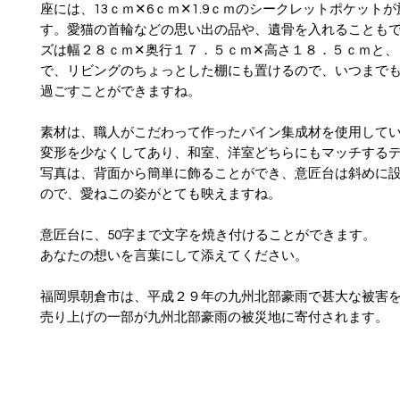
座には、13ｃｍ✕6ｃｍ✕1.9ｃｍのシークレットポケット
す。愛猫の首輪などの思い出の品や、遺骨を入れることも
ズは幅２８ｃｍ✕奥行１７．５ｃｍ✕高さ１８．５ｃｍと、
で、リビングのちょっとした棚にも置けるので、いつまで
過ごすことができますね。
素材は、職人がこだわって作ったパイン集成材を使用して
変形を少なくしてあり、和室、洋室どちらにもマッチする
写真は、背面から簡単に飾ることができ、意匠台は斜めに
ので、愛ねこの姿がとても映えますね。
意匠台に、50字まで文字を焼き付けることができます。
あなたの想いを言葉にして添えてください。
福岡県朝倉市は、平成２９年の九州北部豪雨で甚大な被害
売り上げの一部が九州北部豪雨の被災地に寄付されます。