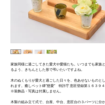
家族同様に過ごしてきた愛犬や愛猫たち。いつまでも家族
るよう、きちんとした形で弔いたいですよね。
木のぬくもりが愛犬と過ごした日々を、色あせないものと
れます。癒しペット碑”慈愛” 特許庁 意匠登録第１６３９
※装飾品・写真は付属しません。
木製の組み立て式で、台座、中台、意匠台の３パーツに分