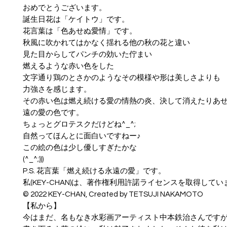
おめでとうございます。
誕生日花は「ケイトウ」です。
花言葉は「色あせぬ愛情」です。
秋風に吹かれてはかなく揺れる他の秋の花と違い
見た目からしてパンチの効いた佇まい
燃えるような赤い色をした
文字通り鶏のとさかのようなその模様や形は美しさよりも
力強さを感じます。
その赤い色は燃え続ける愛の情熱の炎、決して消えたりあ
遠の愛の色です。
ちょっとグロテスクだけどね^_^;
自然ってほんとに面白いですねー♪
この絵の色は少し優しすぎたかな
(^_^;)))
P.S. 花言葉「燃え続ける永遠の愛」です。
私(KEY-CHAN)は、著作権利用許諾ライセンスを取得してい
© ︎2022 KEY-CHAN, Created by TETSUJI NAKAMOTO
【私から】
今はまだ、名もなき水彩画アーティスト中本鉄治さんです