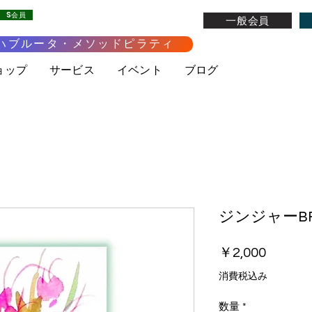
S会員
一般会員
ハブルータ・メソッドピラティ
ョップ
サービス
イベント
ブログ
ジンジャーBF
価
￥2,000
格
消費税込み
数量
*