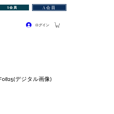
A会員
S会員
ログイン
0825(デジタル画像)