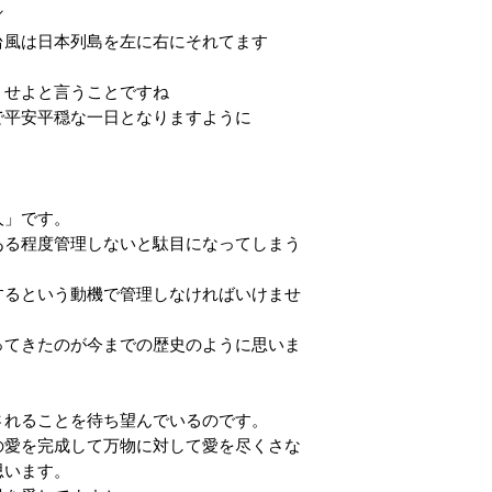
／
台風は日本列島を左に右にそれてます
うせよと言うことですね
で平安平穏な一日となりますように
。
人」です。
ある程度管理しないと駄目になってしまう
するという動機で管理しなければいけませ
ってきたのが今までの歴史のように思いま
。
されることを待ち望んでいるのです。
の愛を完成して万物に対して愛を尽くさな
思います。