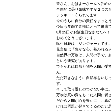
皆さん、おはよーさーん＼(^o^)
全国的に曇り気味ですが２つの
ラッキー！守られてます
今のうちに自分の責任をまっと
今日も笑顔で皆様にとって健康
8月25日がお誕生日なあなたへ！
おめでとうございます。
誕生日花は「ジンジャー」です
花言葉は「豊かな心、慕われる
自然界の万物は、人間の手で、
という研究があります。
でもそれは自然万物を人間が愛
ん。
ただ好きなように自然界をいじ
す。
そして取り返しのつかない事に
万物は真の愛をもった人間に愛
だから人間が心を豊かにし、真
ければ問題が起きてくるのだと