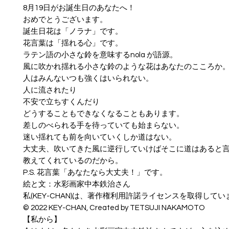
8月19日がお誕生日のあなたへ！
おめでとうございます。
誕生日花は「ノラナ」です。
花言葉は「揺れる心」です。
ラテン語の小さな鈴を意味するnola が語源。
風に吹かれ揺れる小さな鈴のような花はあなたのこころか
人はみんないつも強くはいられない。
人に流されたり
不安で立ちすくんだり
どうすることもできなくなることもあります。
差しのべられる手を待っていても始まらない。
迷い揺れても前を向いていくしか道はない。
大丈夫、吹いてきた風に逆行していけばそこに道はあると
教えてくれているのだから。
P.S. 花言葉「あなたなら大丈夫！」です。
絵と文：水彩画家中本鉄治さん
私(KEY-CHAN)は、著作権利用許諾ライセンスを取得してい
© ︎2022 KEY-CHAN, Created by TETSUJI NAKAMOTO
【私から】